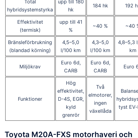
Total
upp till 180
184 hk
192 h
hybridsystemstyrka
hk
Effektivitet
upp till 41
~40 %
~40 
(termisk)
%
Bränsleförbrukning
4,5–5,0
4,3–5,0
4,8–5,3 
(blandad körning)
l/100 km
l/100 km
km
Euro 6d,
Euro 6d,
Miljökrav
Euro 
CARB
CARB
Hög
Två
effektivitet,
Balanse
elmotorer,
Funktioner
D-4S, EGR,
hybridsy
ingen
kyld
tyst EV-
växellåda
grenrör
Toyota M20A-FXS motorhaveri och