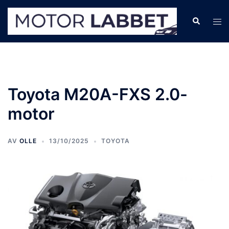
Hoppa
till
Sök
Slå
innehåll
på/
men
Toyota M20A-FXS 2.0-
motor
AV
OLLE
13/10/2025
TOYOTA