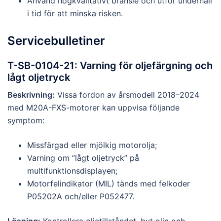
Använd högkvalitativt bränsle och utför underhåll
i tid för att minska risken.
Servicebulletiner
T-SB-0104-21: Varning för oljefärgning och
lågt oljetryck
Beskrivning:
Vissa fordon av årsmodell 2018–2024
med M20A-FXS-motorer kan uppvisa följande
symptom:
Missfärgad eller mjölkig motorolja;
Varning om ”lågt oljetryck” på
multifunktionsdisplayen;
Motorfelindikator (MIL) tänds med felkoder
P05202A och/eller P052477.
Lösning:
Kontrollera oljetillståndet, byt olja och