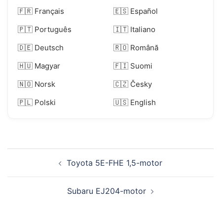
🇫🇷 Français
🇪🇸 Español
🇵🇹 Português
🇮🇹 Italiano
🇩🇪 Deutsch
🇷🇴 Română
🇭🇺 Magyar
🇫🇮 Suomi
🇳🇴 Norsk
🇨🇿 Česky
🇵🇱 Polski
🇺🇸 English
Inläggsnavigering
Toyota 5E-FHE 1,5-motor
Subaru EJ204-motor