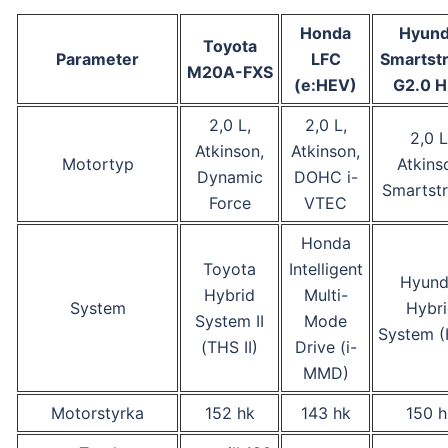
Honda
Hyund
Toyota
Parameter
LFC
Smartst
M20A-FXS
(e:HEV)
G2.0 
2,0 L,
2,0 L,
2,0 L
Atkinson,
Atkinson,
Motortyp
Atkins
Dynamic
DOHC i-
Smartst
Force
VTEC
Honda
Toyota
Intelligent
Hyund
Hybrid
Multi-
System
Hybri
System II
Mode
System 
(THS II)
Drive (i-
MMD)
Motorstyrka
152 hk
143 hk
150 h