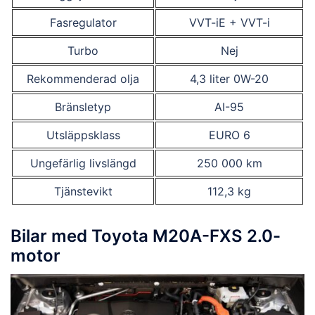
Fasregulator
VVT-iE + VVT-i
Turbo
Nej
Rekommenderad olja
4,3 liter 0W-20
Bränsletyp
AI-95
Utsläppsklass
EURO 6
Ungefärlig livslängd
250 000 km
Tjänstevikt
112,3 kg
Bilar med Toyota M20A-FXS 2.0-
motor