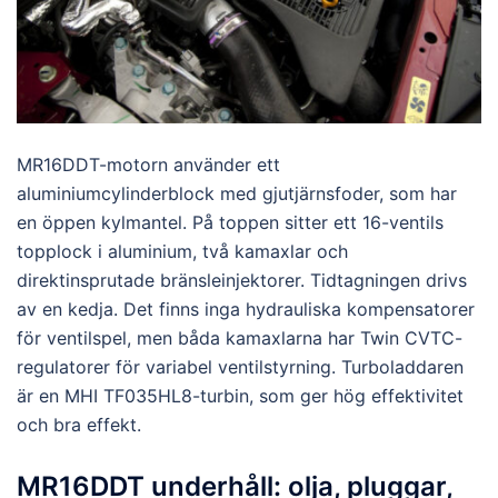
MR16DDT-motorn använder ett
aluminiumcylinderblock med gjutjärnsfoder, som har
en öppen kylmantel. På toppen sitter ett 16-ventils
topplock i aluminium, två kamaxlar och
direktinsprutade bränsleinjektorer. Tidtagningen drivs
av en kedja. Det finns inga hydrauliska kompensatorer
för ventilspel, men båda kamaxlarna har Twin CVTC-
regulatorer för variabel ventilstyrning. Turboladdaren
är en MHI TF035HL8-turbin, som ger hög effektivitet
och bra effekt.
MR16DDT underhåll: olja, pluggar,