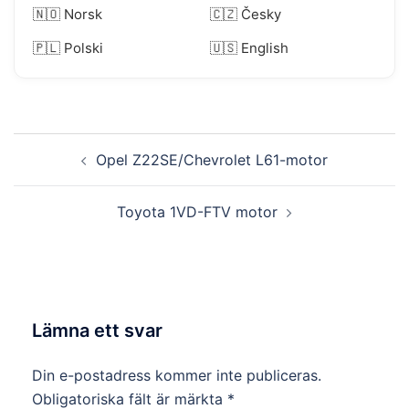
🇳🇴 Norsk
🇨🇿 Česky
🇵🇱 Polski
🇺🇸 English
Inläggsnavigering
Opel Z22SE/Chevrolet L61-motor
Toyota 1VD-FTV motor
Lämna ett svar
Din e-postadress kommer inte publiceras.
Obligatoriska fält är märkta
*