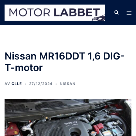
Hoppa
till
Sök
Slå
innehåll
på/
men
Nissan MR16DDT 1,6 DIG-
T-motor
AV
OLLE
27/12/2024
NISSAN