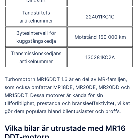
tändstift
Tändstiftets
224011KC1C
artikelnummer
Bytesintervall för
Motstånd 150 000 km
kuggstångskedja
Transmissionskedjans
130281KC2A
artikelnummer
Turbomotorn MR16DDT 1.6 är en del av MR-familjen,
som också omfattar MR18DE, MR20DE, MR20DD och
MR15DDT. Dessa motorer är kända för sin
tillförlitlighet, prestanda och bränsleeffektivitet, vilket
gör dem populära bland bilentusiaster och proffs.
Vilka bilar är utrustade med MR16
DDT-motorn