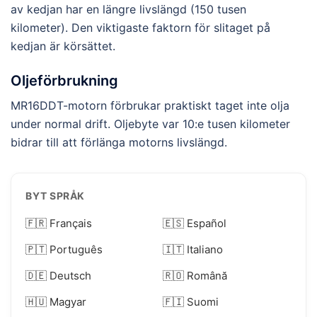
av kedjan har en längre livslängd (150 tusen
kilometer). Den viktigaste faktorn för slitaget på
kedjan är körsättet.
Oljeförbrukning
MR16DDT-motorn förbrukar praktiskt taget inte olja
under normal drift. Oljebyte var 10:e tusen kilometer
bidrar till att förlänga motorns livslängd.
BYT SPRÅK
🇫🇷 Français
🇪🇸 Español
🇵🇹 Português
🇮🇹 Italiano
🇩🇪 Deutsch
🇷🇴 Română
🇭🇺 Magyar
🇫🇮 Suomi