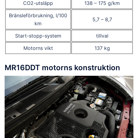
CO2-utsläpp
138 – 175 g/km
Bränsleförbrukning, l/100
5,7 – 8,7
km
Start-stopp-system
tillval
Motorns vikt
137 kg
MR16DDT motorns konstruktion