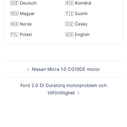
🇩🇪 Deutsch
🇷🇴 Română
🇭🇺 Magyar
🇫🇮 Suomi
🇳🇴 Norsk
🇨🇿 Česky
🇵🇱 Polski
🇺🇸 English
Inläggsnavigering
Nissan Micra 1.0 CG10DE motor
Ford 2.0 DI Duratorq motorproblem och
tillförlitlighet