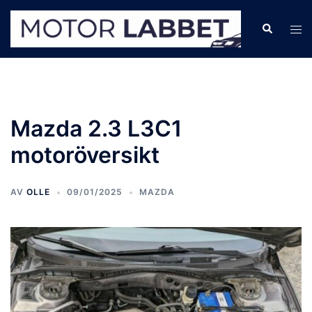
Hoppa
till
Sök
Slå
innehåll
på/
men
Mazda 2.3 L3C1
motoröversikt
AV
OLLE
09/01/2025
MAZDA