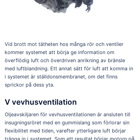
Vid brott mot tätheten hos många rör och ventiler
kommer systemet att börja ge information om
överflödig luft och överdriven anrikning av bränsle
med luftblandning. Ett annat sätt för luft att komma in
i systemet är ställdonsmembranet, om det finns
sprickor på dess yta.
V vevhusventilation
Oljeavskiljaren för vevhusventilationen är ansluten till
insugningsröret med en gummislang som förlorar sin
flexibilitet med tiden, varefter ytterligare luft börjar
tränga in i systemet. Som ett resultat börjar motorn på